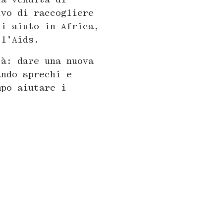
ivo di raccogliere
di aiuto in Africa,
 l’Aids.
tà: dare una nuova
ando sprechi e
mpo aiutare i