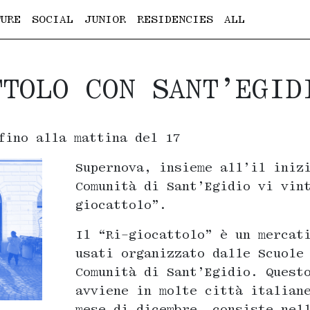
URE
SOCIAL
JUNIOR
RESIDENCIES
ALL
TTOLO CON SANT’EGID
fino alla mattina del 17
Supernova, insieme all’il iniz
Comunità di Sant’Egidio vi vin
giocattolo”.
Il “Ri-giocattolo” è un mercat
usati organizzato dalle Scuole
Comunità di Sant’Egidio. Quest
avviene in molte città italian
mese di dicembre, consiste nel