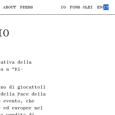
ABOUT
PRESS
IG
FONS OLEI
EN
IT
/
IO
iativa della
ta a “Ri-
ino di giocattoli
 della Pace della
o evento, che
e ed europee nel
la vendita di